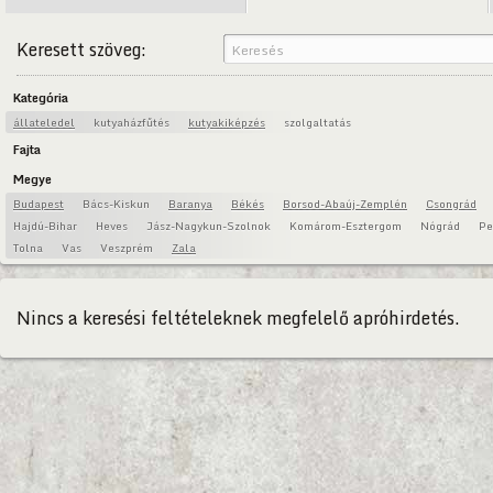
Keresett szöveg:
Kategória
állateledel
kutyaházfűtés
kutyakiképzés
szolgaltatás
Fajta
Megye
Budapest
Bács-Kiskun
Baranya
Békés
Borsod-Abaúj-Zemplén
Csongrád
Hajdú-Bihar
Heves
Jász-Nagykun-Szolnok
Komárom-Esztergom
Nógrád
Pe
Tolna
Vas
Veszprém
Zala
Nincs a keresési feltételeknek megfelelő apróhirdetés.