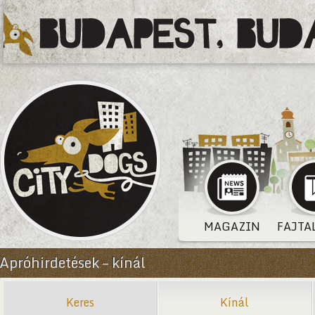
MAGAZIN
FAJTA
Apróhirdetések – kínál
Keres
Kínál