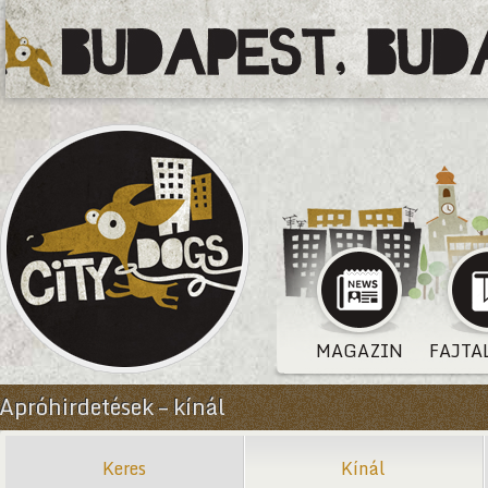
MAGAZIN
FAJTA
Apróhirdetések – kínál
Keres
Kínál