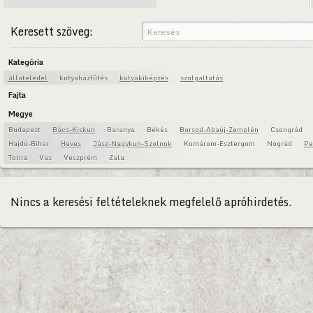
Keresett szöveg:
Kategória
állateledel
kutyaházfűtés
kutyakiképzés
szolgaltatás
Fajta
Megye
Budapest
Bács-Kiskun
Baranya
Békés
Borsod-Abaúj-Zemplén
Csongrád
Hajdú-Bihar
Heves
Jász-Nagykun-Szolnok
Komárom-Esztergom
Nógrád
Pe
Tolna
Vas
Veszprém
Zala
Nincs a keresési feltételeknek megfelelő apróhirdetés.