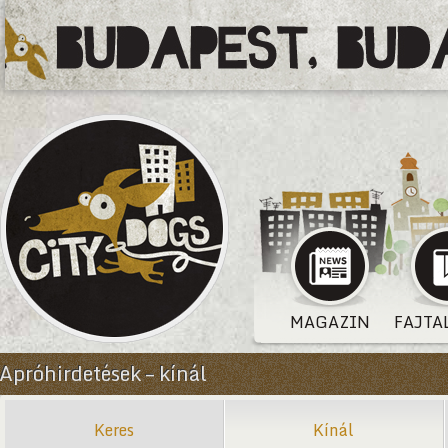
MAGAZIN
FAJTA
Apróhirdetések – kínál
Keres
Kínál