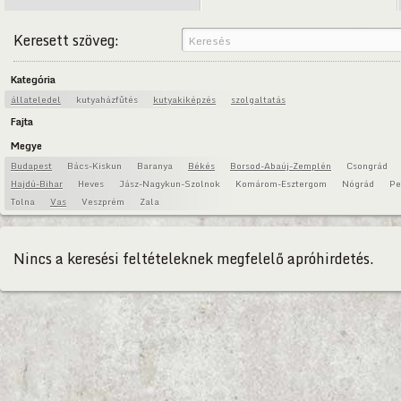
Keresett szöveg:
Kategória
állateledel
kutyaházfűtés
kutyakiképzés
szolgaltatás
Fajta
Megye
Budapest
Bács-Kiskun
Baranya
Békés
Borsod-Abaúj-Zemplén
Csongrád
Hajdú-Bihar
Heves
Jász-Nagykun-Szolnok
Komárom-Esztergom
Nógrád
Pe
Tolna
Vas
Veszprém
Zala
Nincs a keresési feltételeknek megfelelő apróhirdetés.