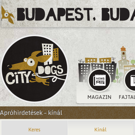
MAGAZIN
FAJTA
Apróhirdetések – kínál
Keres
Kínál