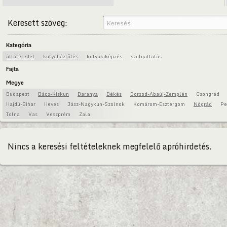
Keresett szöveg:
Kategória
állateledel
kutyaházfűtés
kutyakiképzés
szolgaltatás
Fajta
Megye
Budapest
Bács-Kiskun
Baranya
Békés
Borsod-Abaúj-Zemplén
Csongrád
Hajdú-Bihar
Heves
Jász-Nagykun-Szolnok
Komárom-Esztergom
Nógrád
Pe
Tolna
Vas
Veszprém
Zala
Nincs a keresési feltételeknek megfelelő apróhirdetés.