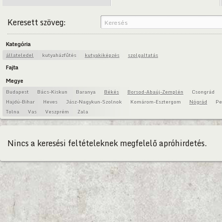
Keresett szöveg:
Kategória
állateledel
kutyaházfűtés
kutyakiképzés
szolgaltatás
Fajta
Megye
Budapest
Bács-Kiskun
Baranya
Békés
Borsod-Abaúj-Zemplén
Csongrád
Hajdú-Bihar
Heves
Jász-Nagykun-Szolnok
Komárom-Esztergom
Nógrád
Pe
Tolna
Vas
Veszprém
Zala
Nincs a keresési feltételeknek megfelelő apróhirdetés.