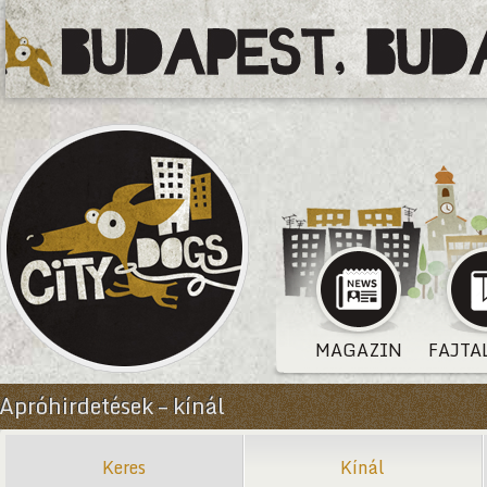
MAGAZIN
FAJTA
Apróhirdetések – kínál
Keres
Kínál