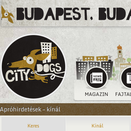
MAGAZIN
FAJTA
Apróhirdetések – kínál
Keres
Kínál