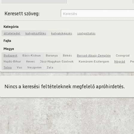
Keresett szöveg:
Kategória
állateledel
kutyaházfűtés
kutyakiképzés
szolgaltatás
Fajta
Megye
Budapest
Bács-Kiskun
Baranya
Békés
Borsod-Abaúj-Zemplén
Csongrád
Hajdú-Bihar
Heves
Jász-Nagykun-Szolnok
Komárom-Esztergom
Nógrád
Pe
Tolna
Vas
Veszprém
Zala
Nincs a keresési feltételeknek megfelelő apróhirdetés.