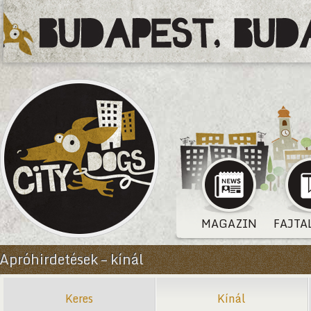
MAGAZIN
FAJTA
Apróhirdetések – kínál
Keres
Kínál