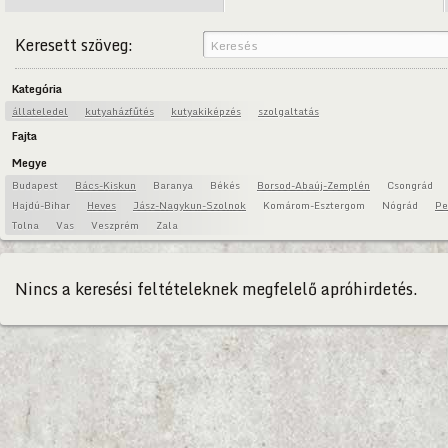
Keresett szöveg:
Kategória
állateledel
kutyaházfűtés
kutyakiképzés
szolgaltatás
Fajta
Megye
Budapest
Bács-Kiskun
Baranya
Békés
Borsod-Abaúj-Zemplén
Csongrád
Hajdú-Bihar
Heves
Jász-Nagykun-Szolnok
Komárom-Esztergom
Nógrád
Pe
Tolna
Vas
Veszprém
Zala
Nincs a keresési feltételeknek megfelelő apróhirdetés.