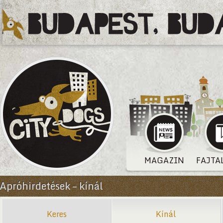
MAGAZIN
FAJTA
Apróhirdetések – kínál
Keres
Kínál