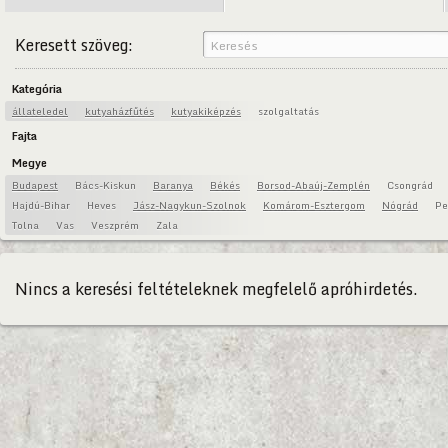
Keresett szöveg:
Kategória
állateledel
kutyaházfűtés
kutyakiképzés
szolgaltatás
Fajta
Megye
Budapest
Bács-Kiskun
Baranya
Békés
Borsod-Abaúj-Zemplén
Csongrád
Hajdú-Bihar
Heves
Jász-Nagykun-Szolnok
Komárom-Esztergom
Nógrád
Pe
Tolna
Vas
Veszprém
Zala
Nincs a keresési feltételeknek megfelelő apróhirdetés.