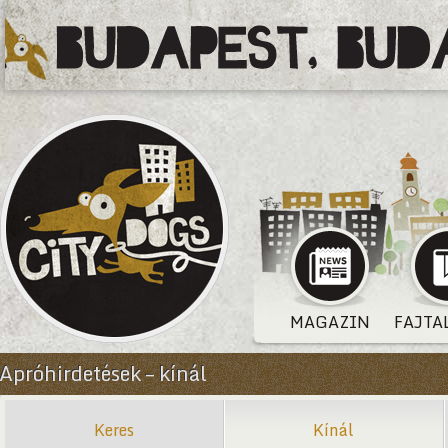
MAGAZIN
FAJTA
Apróhirdetések – kínál
Keres
Kínál