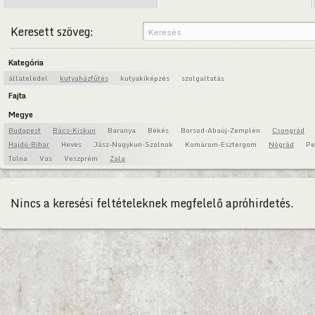
Keresett szöveg:
Kategória
állateledel
kutyaházfűtés
kutyakiképzés
szolgaltatás
Fajta
Megye
Budapest
Bács-Kiskun
Baranya
Békés
Borsod-Abaúj-Zemplén
Csongrád
Hajdú-Bihar
Heves
Jász-Nagykun-Szolnok
Komárom-Esztergom
Nógrád
Pe
Tolna
Vas
Veszprém
Zala
Nincs a keresési feltételeknek megfelelő apróhirdetés.