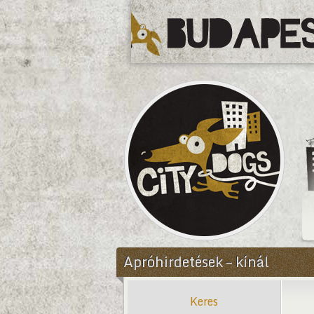
CityDogs
Apróhirdetések – kínál
Keres