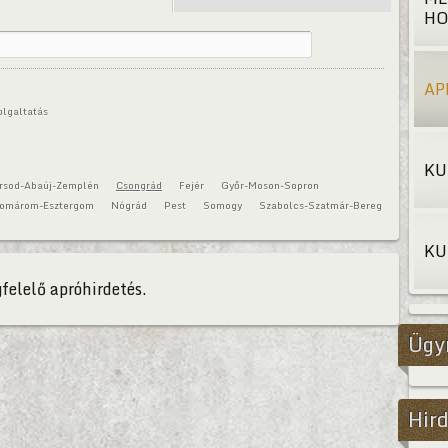
HO
AP
olgaltatás
KU
rsod-Abaúj-Zemplén
Csongrád
Fejér
Győr-Moson-Sopron
omárom-Esztergom
Nógrád
Pest
Somogy
Szabolcs-Szatmár-Bereg
KU
felelő apróhirdetés.
Ügy
Hird