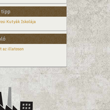
 tipp
osi Kutyák Iskolája
nló
t az illatoson