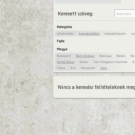
Keresett szöveg:
Kategória
állateledel
kutyaházfűtés
kutyakiképzés
sz
Fajta
Megye
Budapest
Bács-Kiskun
Baranya
Békés
Bo
Hajdú-Bihar
Heves
Jász-Nagykun-Szolnok
K
Tolna
Vas
Veszprém
Zala
Nincs a keresési feltételeknek meg