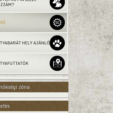
ZZÁM?
RÓ
TYABARÁT HELY AJÁNLÓ
TYAFUTTATÓK
nökségi zóna
etés