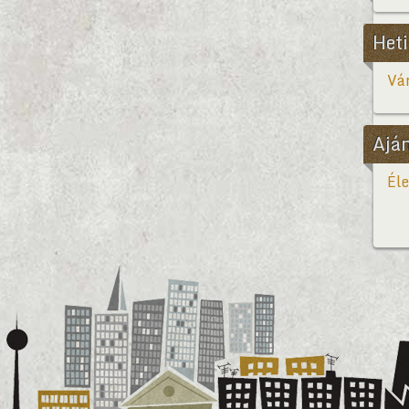
Heti
Vár
Ajá
Éle