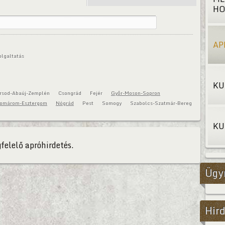
HO
AP
olgaltatás
KU
rsod-Abaúj-Zemplén
Csongrád
Fejér
Győr-Moson-Sopron
omárom-Esztergom
Nógrád
Pest
Somogy
Szabolcs-Szatmár-Bereg
KU
felelő apróhirdetés.
Ügy
Hird