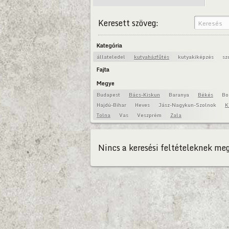
Keresett szöveg:
Kategória
állateledel
kutyaházfűtés
kutyakiképzés
sz
Fajta
Megye
Budapest
Bács-Kiskun
Baranya
Békés
Bo
Hajdú-Bihar
Heves
Jász-Nagykun-Szolnok
K
Tolna
Vas
Veszprém
Zala
Nincs a keresési feltételeknek meg