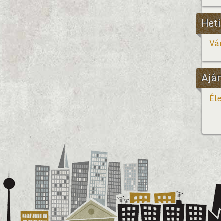
Heti
Vár
Ajá
Éle