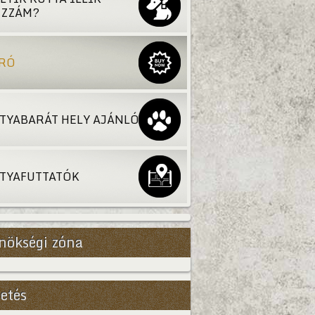
ZZÁM?
RÓ
TYABARÁT HELY AJÁNLÓ
TYAFUTTATÓK
nökségi zóna
etés