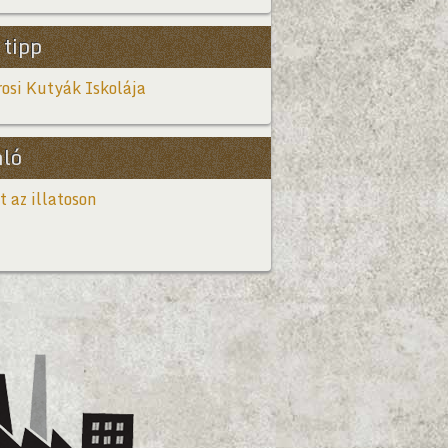
 tipp
osi Kutyák Iskolája
nló
t az illatoson