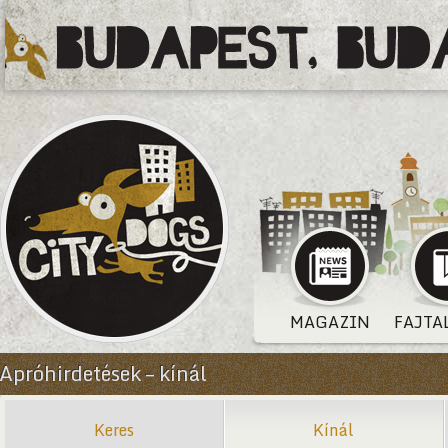
MAGAZIN
FAJTA
Apróhirdetések – kínál
Keres
Kínál