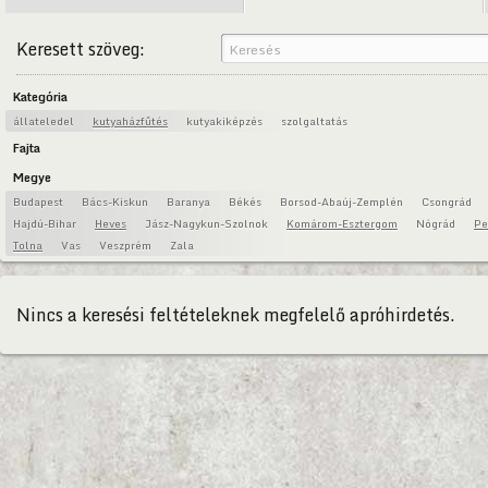
Keresett szöveg:
Kategória
állateledel
kutyaházfűtés
kutyakiképzés
szolgaltatás
Fajta
Megye
Budapest
Bács-Kiskun
Baranya
Békés
Borsod-Abaúj-Zemplén
Csongrád
Hajdú-Bihar
Heves
Jász-Nagykun-Szolnok
Komárom-Esztergom
Nógrád
Pe
Tolna
Vas
Veszprém
Zala
Nincs a keresési feltételeknek megfelelő apróhirdetés.