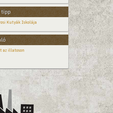
 tipp
osi Kutyák Iskolája
nló
t az illatoson