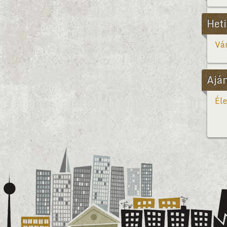
Heti
Vár
Ajá
Éle