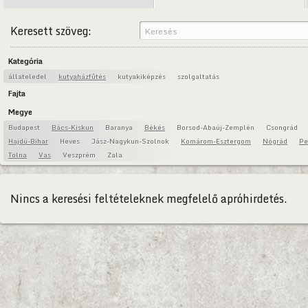
Keresett szöveg:
Kategória
állateledel
kutyaházfűtés
kutyakiképzés
szolgaltatás
Fajta
Megye
Budapest
Bács-Kiskun
Baranya
Békés
Borsod-Abaúj-Zemplén
Csongrád
Hajdú-Bihar
Heves
Jász-Nagykun-Szolnok
Komárom-Esztergom
Nógrád
Pe
Tolna
Vas
Veszprém
Zala
Nincs a keresési feltételeknek megfelelő apróhirdetés.