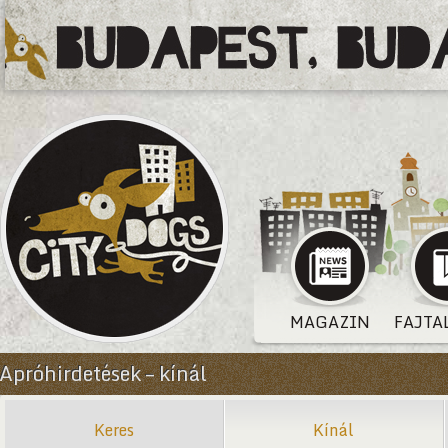
MAGAZIN
FAJTA
Apróhirdetések – kínál
Keres
Kínál