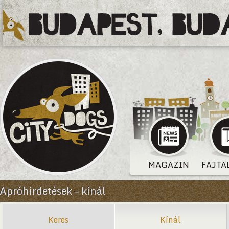
MAGAZIN
FAJTA
Apróhirdetések – kínál
Keres
Kínál