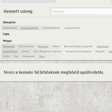
Keresett szöveg:
Kategória
állateledel
kutyaházfűtés
kutyakiképzés
szolgaltatás
Fajta
Megye
Budapest
Bács-Kiskun
Baranya
Békés
Borsod-Abaúj-Zemplén
Csongrád
Hajdú-Bihar
Heves
Jász-Nagykun-Szolnok
Komárom-Esztergom
Nógrád
Pe
Tolna
Vas
Veszprém
Zala
Nincs a keresési feltételeknek megfelelő apróhirdetés.