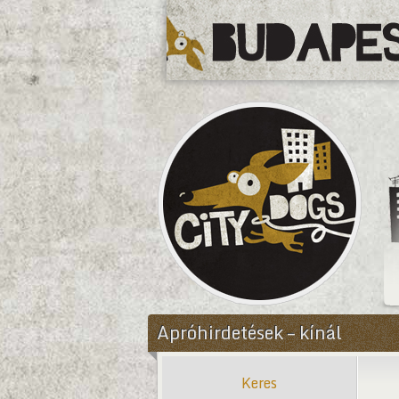
CityDogs
Apróhirdetések – kínál
Keres