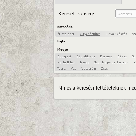
Keresett szöveg:
Kategória
állateledel
kutyaházfűtés
kutyakiképzés
sz
Fajta
Megye
Budapest
Bács-Kiskun
Baranya
Békés
Bo
Hajdú-Bihar
Heves
Jász-Nagykun-Szolnok
K
Tolna
Vas
Veszprém
Zala
Nincs a keresési feltételeknek meg