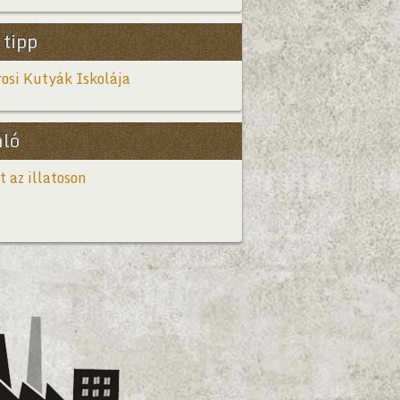
 tipp
osi Kutyák Iskolája
nló
t az illatoson