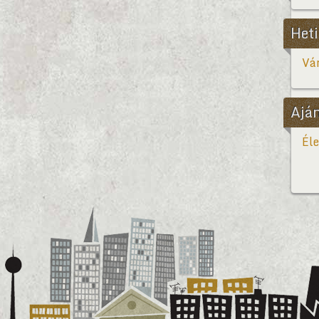
Heti
Vár
Ajá
Éle