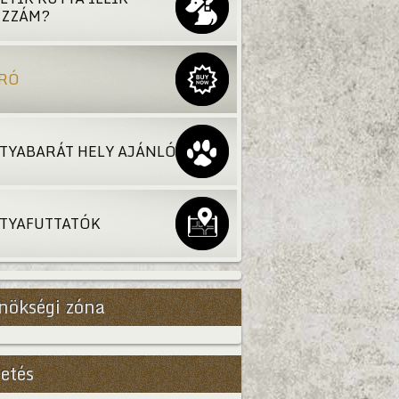
ZZÁM?
RÓ
TYABARÁT HELY AJÁNLÓ
TYAFUTTATÓK
nökségi zóna
etés