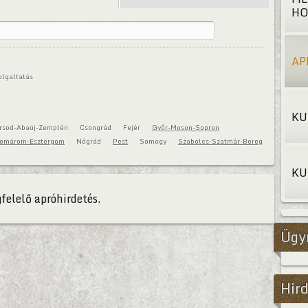
HO
AP
olgaltatás
KU
rsod-Abaúj-Zemplén
Csongrád
Fejér
Győr-Moson-Sopron
omárom-Esztergom
Nógrád
Pest
Somogy
Szabolcs-Szatmár-Bereg
KU
felelő apróhirdetés.
Ügy
Hird