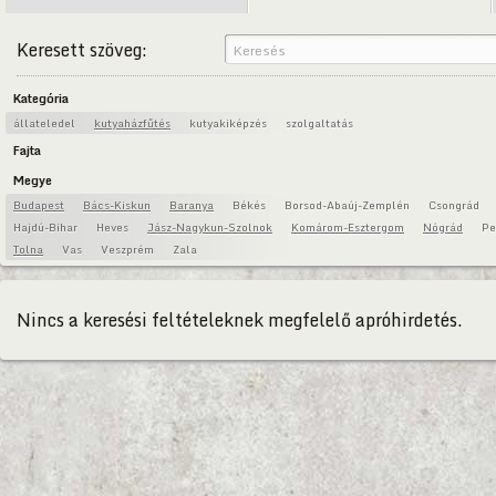
Keresett szöveg:
Kategória
állateledel
kutyaházfűtés
kutyakiképzés
szolgaltatás
Fajta
Megye
Budapest
Bács-Kiskun
Baranya
Békés
Borsod-Abaúj-Zemplén
Csongrád
Hajdú-Bihar
Heves
Jász-Nagykun-Szolnok
Komárom-Esztergom
Nógrád
Pe
Tolna
Vas
Veszprém
Zala
Nincs a keresési feltételeknek megfelelő apróhirdetés.