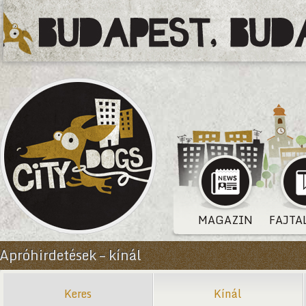
MAGAZIN
FAJTA
Apróhirdetések – kínál
Keres
Kínál