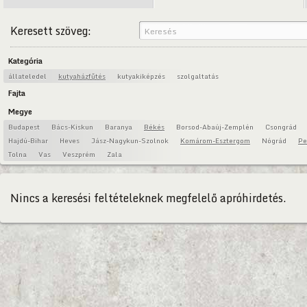
Keresett szöveg:
Kategória
állateledel
kutyaházfűtés
kutyakiképzés
szolgaltatás
Fajta
Megye
Budapest
Bács-Kiskun
Baranya
Békés
Borsod-Abaúj-Zemplén
Csongrád
Hajdú-Bihar
Heves
Jász-Nagykun-Szolnok
Komárom-Esztergom
Nógrád
Pe
Tolna
Vas
Veszprém
Zala
Nincs a keresési feltételeknek megfelelő apróhirdetés.