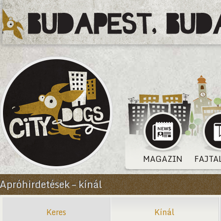
MAGAZIN
FAJTA
Apróhirdetések – kínál
Keres
Kínál