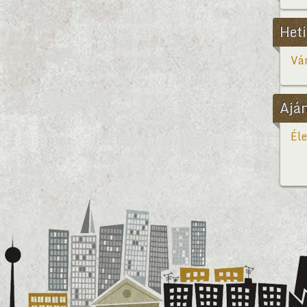
Heti
Vár
Ajá
Éle