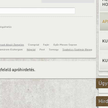
HO
AP
olgaltatás
KU
rsod-Abaúj-Zemplén
Csongrád
Fejér
Győr-Moson-Sopron
omárom-Esztergom
Nógrád
Pest
Somogy
Szabolcs-Szatmár-Bereg
KU
felelő apróhirdetés.
Ügy
Hird