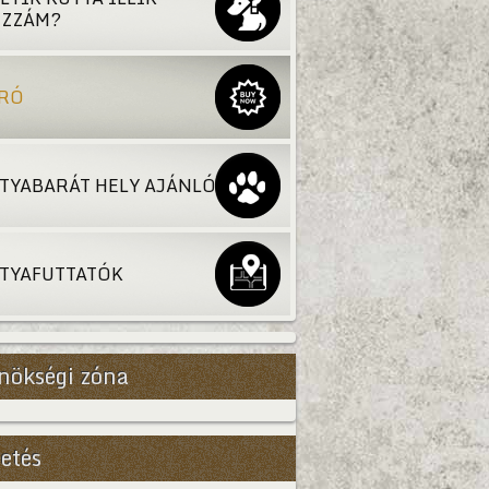
ZZÁM?
RÓ
TYABARÁT HELY AJÁNLÓ
TYAFUTTATÓK
nökségi zóna
etés