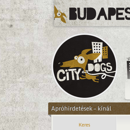
CityDogs
Apróhirdetések – kínál
Keres