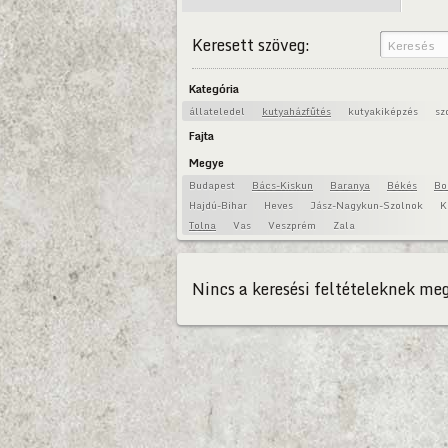
Keresett szöveg:
Kategória
állateledel
kutyaházfűtés
kutyakiképzés
sz
Fajta
Megye
Budapest
Bács-Kiskun
Baranya
Békés
Bo
Hajdú-Bihar
Heves
Jász-Nagykun-Szolnok
K
Tolna
Vas
Veszprém
Zala
Nincs a keresési feltételeknek meg