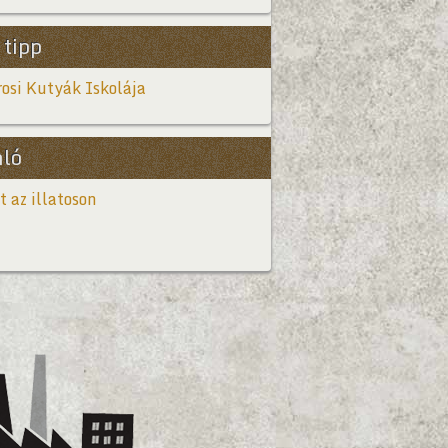
 tipp
osi Kutyák Iskolája
nló
t az illatoson