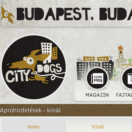
MAGAZIN
FAJTA
Apróhirdetések – kínál
Keres
Kínál