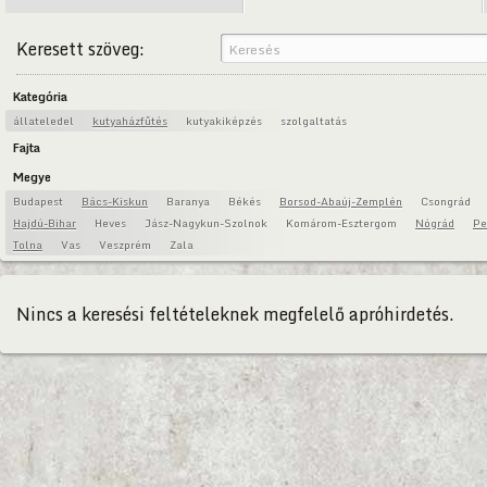
Keresett szöveg:
Kategória
állateledel
kutyaházfűtés
kutyakiképzés
szolgaltatás
Fajta
Megye
Budapest
Bács-Kiskun
Baranya
Békés
Borsod-Abaúj-Zemplén
Csongrád
Hajdú-Bihar
Heves
Jász-Nagykun-Szolnok
Komárom-Esztergom
Nógrád
Pe
Tolna
Vas
Veszprém
Zala
Nincs a keresési feltételeknek megfelelő apróhirdetés.