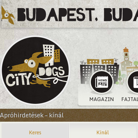
MAGAZIN
FAJTA
Apróhirdetések – kínál
Keres
Kínál