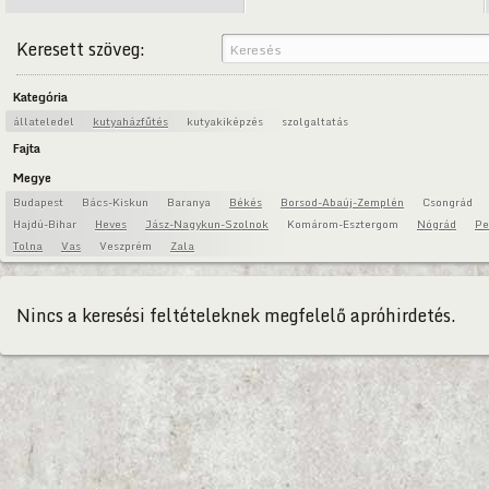
Keresett szöveg:
Kategória
állateledel
kutyaházfűtés
kutyakiképzés
szolgaltatás
Fajta
Megye
Budapest
Bács-Kiskun
Baranya
Békés
Borsod-Abaúj-Zemplén
Csongrád
Hajdú-Bihar
Heves
Jász-Nagykun-Szolnok
Komárom-Esztergom
Nógrád
Pe
Tolna
Vas
Veszprém
Zala
Nincs a keresési feltételeknek megfelelő apróhirdetés.