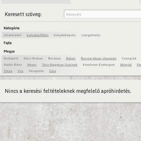
Keresett szöveg:
Kategória
állateledel
kutyaházfűtés
kutyakiképzés
szolgaltatás
Fajta
Megye
Budapest
Bács-Kiskun
Baranya
Békés
Borsod-Abaúj-Zemplén
Csongrád
Hajdú-Bihar
Heves
Jász-Nagykun-Szolnok
Komárom-Esztergom
Nógrád
Pe
Tolna
Vas
Veszprém
Zala
Nincs a keresési feltételeknek megfelelő apróhirdetés.