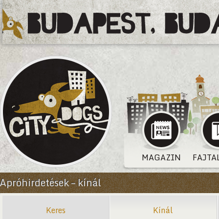
MAGAZIN
FAJTA
Apróhirdetések – kínál
Keres
Kínál