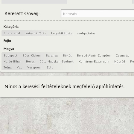
Keresett szöveg:
Kategória
állateledel
kutyaházfűtés
kutyakiképzés
szolgaltatás
Fajta
Megye
Budapest
Bács-Kiskun
Baranya
Békés
Borsod-Abaúj-Zemplén
Csongrád
Hajdú-Bihar
Heves
Jász-Nagykun-Szolnok
Komárom-Esztergom
Nógrád
Pe
Tolna
Vas
Veszprém
Zala
Nincs a keresési feltételeknek megfelelő apróhirdetés.