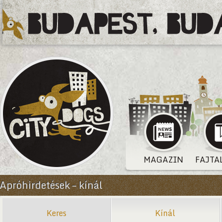
MAGAZIN
FAJTA
Apróhirdetések – kínál
Keres
Kínál