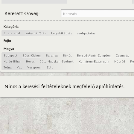
Keresett szöveg:
Kategória
állateledel
kutyaházfűtés
kutyakiképzés
szolgaltatás
Fajta
Megye
Budapest
Bács-Kiskun
Baranya
Békés
Borsod-Abaúj-Zemplén
Csongrád
Hajdú-Bihar
Heves
Jász-Nagykun-Szolnok
Komárom-Esztergom
Nógrád
Pe
Tolna
Vas
Veszprém
Zala
Nincs a keresési feltételeknek megfelelő apróhirdetés.