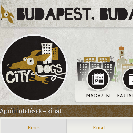
MAGAZIN
FAJTA
Apróhirdetések – kínál
Keres
Kínál