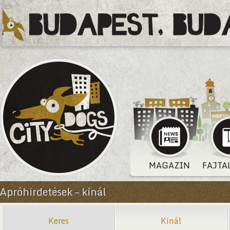
MAGAZIN
FAJTA
Apróhirdetések – kínál
Keres
Kínál