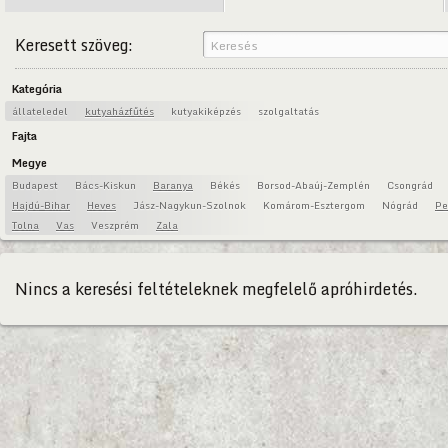
Keresett szöveg:
Kategória
állateledel
kutyaházfűtés
kutyakiképzés
szolgaltatás
Fajta
Megye
Budapest
Bács-Kiskun
Baranya
Békés
Borsod-Abaúj-Zemplén
Csongrád
Hajdú-Bihar
Heves
Jász-Nagykun-Szolnok
Komárom-Esztergom
Nógrád
Pe
Tolna
Vas
Veszprém
Zala
Nincs a keresési feltételeknek megfelelő apróhirdetés.