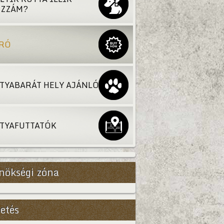
ZZÁM?
RÓ
TYABARÁT HELY AJÁNLÓ
TYAFUTTATÓK
nökségi zóna
etés