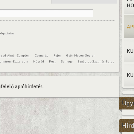
HO
AP
olgaltatás
KU
rsod-Abaúj-Zemplén
Csongrád
Fejér
Győr-Moson-Sopron
omárom-Esztergom
Nógrád
Pest
Somogy
Szabolcs-Szatmár-Bereg
KU
felelő apróhirdetés.
Ügy
Hird