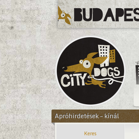
CityDogs
Apróhirdetések – kínál
Keres