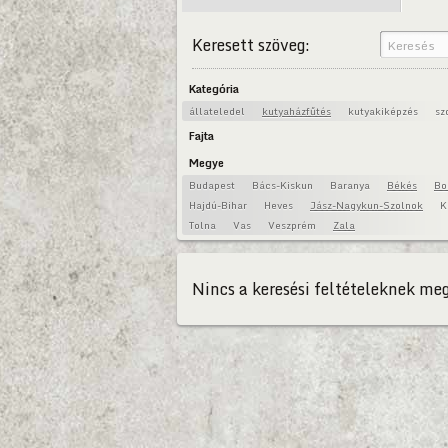
Keresett szöveg:
Kategória
állateledel
kutyaházfűtés
kutyakiképzés
sz
Fajta
Megye
Budapest
Bács-Kiskun
Baranya
Békés
Bo
Hajdú-Bihar
Heves
Jász-Nagykun-Szolnok
K
Tolna
Vas
Veszprém
Zala
Nincs a keresési feltételeknek meg