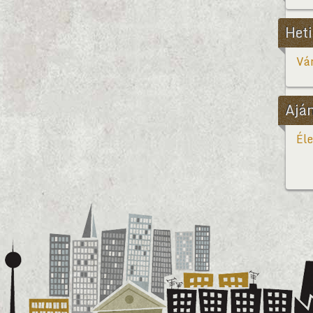
Heti
Vár
Ajá
Éle