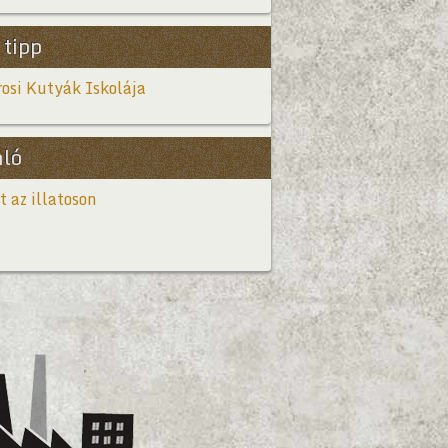
 tipp
osi Kutyák Iskolája
nló
t az illatoson