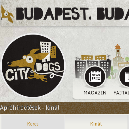
MAGAZIN
FAJTA
Apróhirdetések – kínál
Keres
Kínál