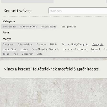
Keresett szöveg:
Kategória
állateledel
kutyaházfűtés
kutyakiképzés
szolgaltatás
Fajta
Megye
Budapest
Bács-Kiskun
Baranya
Békés
Borsod-Abaúj-Zemplén
Csongrád
Hajdú-Bihar
Heves
Jász-Nagykun-Szolnok
Komárom-Esztergom
Nógrád
Pe
Tolna
Vas
Veszprém
Zala
Nincs a keresési feltételeknek megfelelő apróhirdetés.