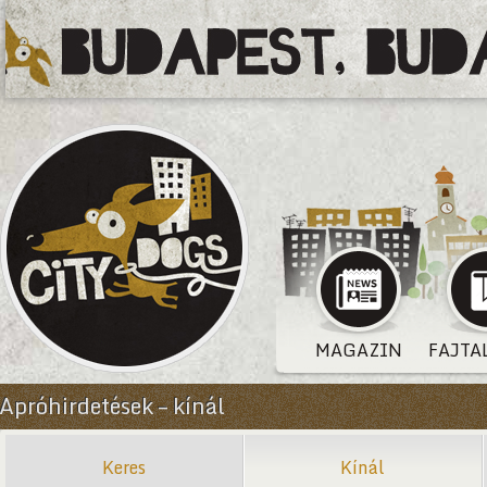
MAGAZIN
FAJTA
Apróhirdetések – kínál
Keres
Kínál