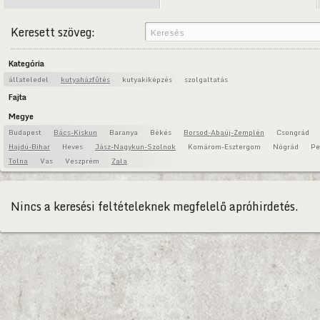
Keresett szöveg:
Kategória
állateledel
kutyaházfűtés
kutyakiképzés
szolgaltatás
Fajta
Megye
Budapest
Bács-Kiskun
Baranya
Békés
Borsod-Abaúj-Zemplén
Csongrád
Hajdú-Bihar
Heves
Jász-Nagykun-Szolnok
Komárom-Esztergom
Nógrád
Pe
Tolna
Vas
Veszprém
Zala
Nincs a keresési feltételeknek megfelelő apróhirdetés.