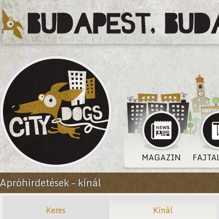
MAGAZIN
FAJTA
Apróhirdetések – kínál
Keres
Kínál