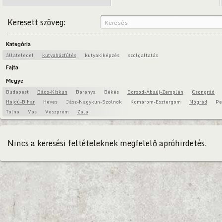
Keresett szöveg:
Kategória
állateledel
kutyaházfűtés
kutyakiképzés
szolgaltatás
Fajta
Megye
Budapest
Bács-Kiskun
Baranya
Békés
Borsod-Abaúj-Zemplén
Csongrád
Hajdú-Bihar
Heves
Jász-Nagykun-Szolnok
Komárom-Esztergom
Nógrád
Pe
Tolna
Vas
Veszprém
Zala
Nincs a keresési feltételeknek megfelelő apróhirdetés.