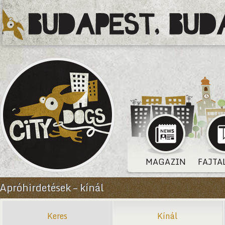
MAGAZIN
FAJTA
Apróhirdetések – kínál
Keres
Kínál