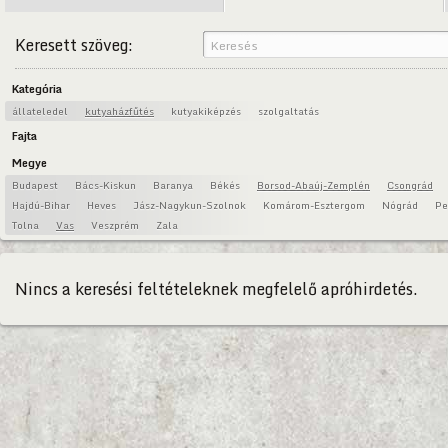
Keresett szöveg:
Kategória
állateledel
kutyaházfűtés
kutyakiképzés
szolgaltatás
Fajta
Megye
Budapest
Bács-Kiskun
Baranya
Békés
Borsod-Abaúj-Zemplén
Csongrád
Hajdú-Bihar
Heves
Jász-Nagykun-Szolnok
Komárom-Esztergom
Nógrád
Pe
Tolna
Vas
Veszprém
Zala
Nincs a keresési feltételeknek megfelelő apróhirdetés.