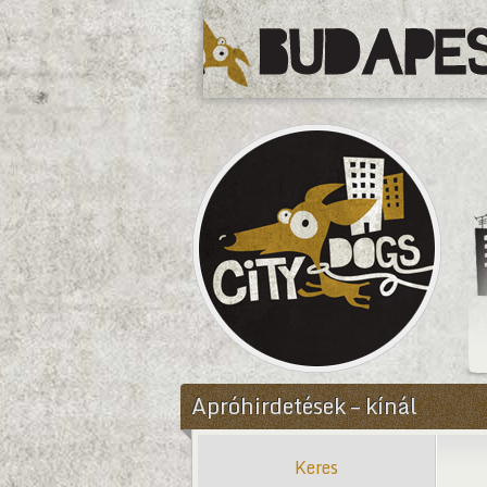
CityDogs
Apróhirdetések – kínál
Keres