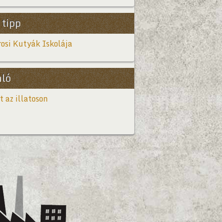
 tipp
osi Kutyák Iskolája
nló
t az illatoson