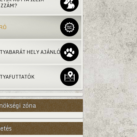
ZZÁM?
RÓ
TYABARÁT HELY AJÁNLÓ
TYAFUTTATÓK
nökségi zóna
etés