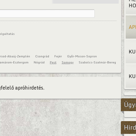
HO
AP
olgaltatás
KU
rsod-Abaúj-Zemplén
Csongrád
Fejér
Győr-Moson-Sopron
omárom-Esztergom
Nógrád
Pest
Somogy
Szabolcs-Szatmár-Bereg
KU
felelő apróhirdetés.
Ügy
Hird