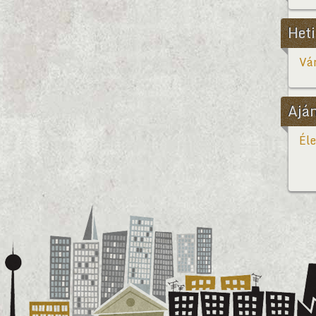
Heti
Vár
Ajá
Éle