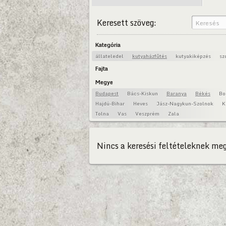
Keresett szöveg:
Kategória
állateledel
kutyaházfűtés
kutyakiképzés
sz
Fajta
Megye
Budapest
Bács-Kiskun
Baranya
Békés
Bo
Hajdú-Bihar
Heves
Jász-Nagykun-Szolnok
K
Tolna
Vas
Veszprém
Zala
Nincs a keresési feltételeknek meg