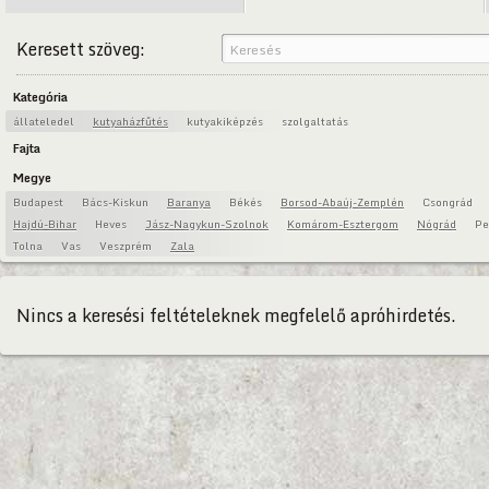
Keresett szöveg:
Kategória
állateledel
kutyaházfűtés
kutyakiképzés
szolgaltatás
Fajta
Megye
Budapest
Bács-Kiskun
Baranya
Békés
Borsod-Abaúj-Zemplén
Csongrád
Hajdú-Bihar
Heves
Jász-Nagykun-Szolnok
Komárom-Esztergom
Nógrád
Pe
Tolna
Vas
Veszprém
Zala
Nincs a keresési feltételeknek megfelelő apróhirdetés.