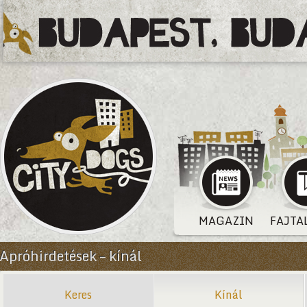
MAGAZIN
FAJTA
Apróhirdetések – kínál
Keres
Kínál