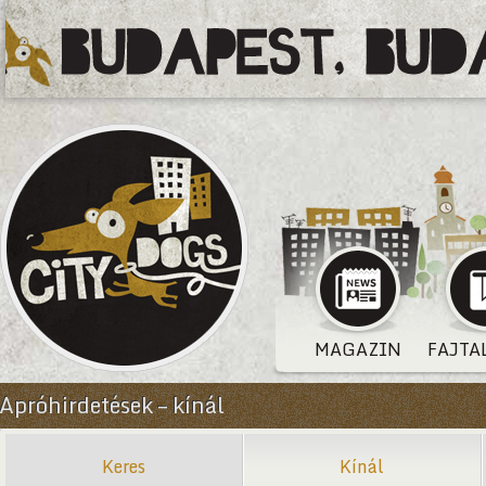
MAGAZIN
FAJTA
Apróhirdetések – kínál
Keres
Kínál