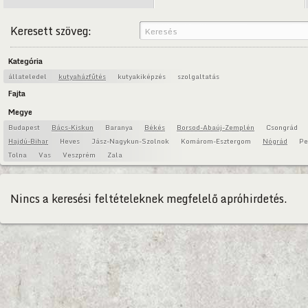
Keresett szöveg:
Kategória
állateledel
kutyaházfűtés
kutyakiképzés
szolgaltatás
Fajta
Megye
Budapest
Bács-Kiskun
Baranya
Békés
Borsod-Abaúj-Zemplén
Csongrád
Hajdú-Bihar
Heves
Jász-Nagykun-Szolnok
Komárom-Esztergom
Nógrád
Pe
Tolna
Vas
Veszprém
Zala
Nincs a keresési feltételeknek megfelelő apróhirdetés.