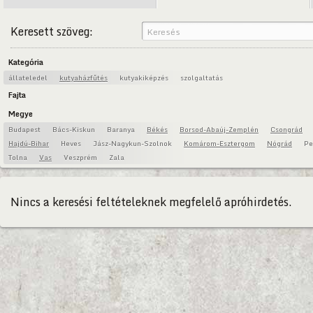
Keresett szöveg:
Kategória
állateledel
kutyaházfűtés
kutyakiképzés
szolgaltatás
Fajta
Megye
Budapest
Bács-Kiskun
Baranya
Békés
Borsod-Abaúj-Zemplén
Csongrád
Hajdú-Bihar
Heves
Jász-Nagykun-Szolnok
Komárom-Esztergom
Nógrád
Pe
Tolna
Vas
Veszprém
Zala
Nincs a keresési feltételeknek megfelelő apróhirdetés.