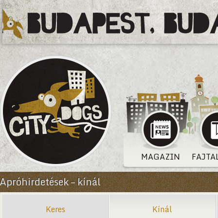
MAGAZIN
FAJTA
Apróhirdetések – kínál
Keres
Kínál