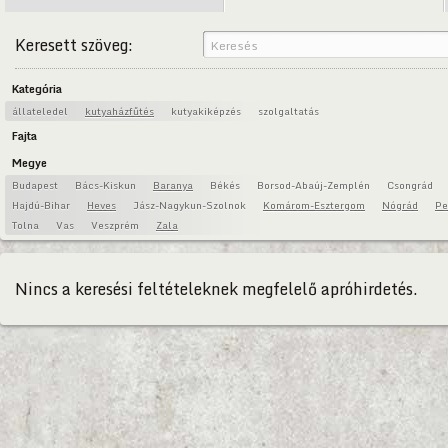
Keresett szöveg:
Kategória
állateledel
kutyaházfűtés
kutyakiképzés
szolgaltatás
Fajta
Megye
Budapest
Bács-Kiskun
Baranya
Békés
Borsod-Abaúj-Zemplén
Csongrád
Hajdú-Bihar
Heves
Jász-Nagykun-Szolnok
Komárom-Esztergom
Nógrád
Pe
Tolna
Vas
Veszprém
Zala
Nincs a keresési feltételeknek megfelelő apróhirdetés.