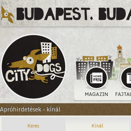
MAGAZIN
FAJTA
Apróhirdetések – kínál
Keres
Kínál