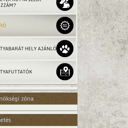
ZZÁM?
RÓ
TYABARÁT HELY AJÁNLÓ
TYAFUTTATÓK
nökségi zóna
etés