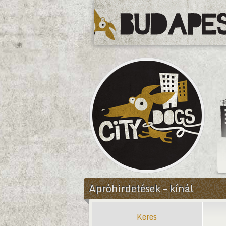
CityDogs
Apróhirdetések – kínál
Keres