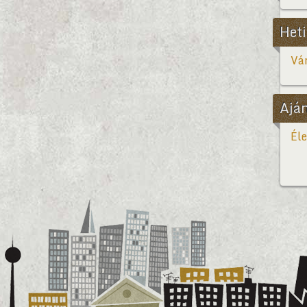
Heti
Vár
Ajá
Éle