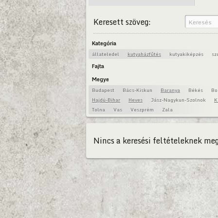
Keresett szöveg:
Kategória
állateledel
kutyaházfűtés
kutyakiképzés
sz
Fajta
Megye
Budapest
Bács-Kiskun
Baranya
Békés
Bo
Hajdú-Bihar
Heves
Jász-Nagykun-Szolnok
K
Tolna
Vas
Veszprém
Zala
Nincs a keresési feltételeknek meg