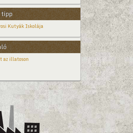
 tipp
osi Kutyák Iskolája
nló
t az illatoson