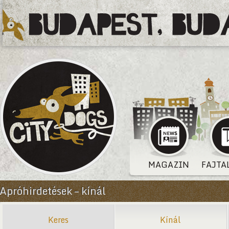
MAGAZIN
FAJTA
Apróhirdetések – kínál
Keres
Kínál