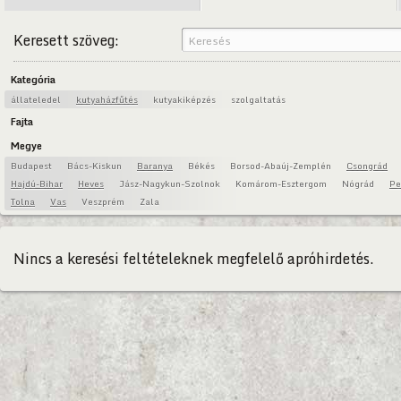
Keresett szöveg:
Kategória
állateledel
kutyaházfűtés
kutyakiképzés
szolgaltatás
Fajta
Megye
Budapest
Bács-Kiskun
Baranya
Békés
Borsod-Abaúj-Zemplén
Csongrád
Hajdú-Bihar
Heves
Jász-Nagykun-Szolnok
Komárom-Esztergom
Nógrád
Pe
Tolna
Vas
Veszprém
Zala
Nincs a keresési feltételeknek megfelelő apróhirdetés.