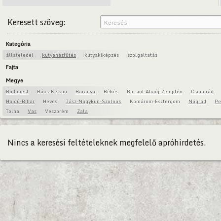
Keresett szöveg:
Kategória
állateledel
kutyaházfűtés
kutyakiképzés
szolgaltatás
Fajta
Megye
Budapest
Bács-Kiskun
Baranya
Békés
Borsod-Abaúj-Zemplén
Csongrád
Hajdú-Bihar
Heves
Jász-Nagykun-Szolnok
Komárom-Esztergom
Nógrád
Pe
Tolna
Vas
Veszprém
Zala
Nincs a keresési feltételeknek megfelelő apróhirdetés.