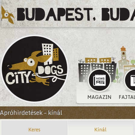
MAGAZIN
FAJTA
Apróhirdetések – kínál
Keres
Kínál