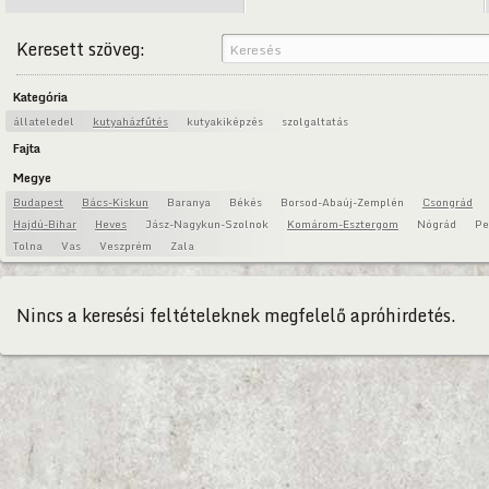
Keresett szöveg:
Kategória
állateledel
kutyaházfűtés
kutyakiképzés
szolgaltatás
Fajta
Megye
Budapest
Bács-Kiskun
Baranya
Békés
Borsod-Abaúj-Zemplén
Csongrád
Hajdú-Bihar
Heves
Jász-Nagykun-Szolnok
Komárom-Esztergom
Nógrád
Pe
Tolna
Vas
Veszprém
Zala
Nincs a keresési feltételeknek megfelelő apróhirdetés.