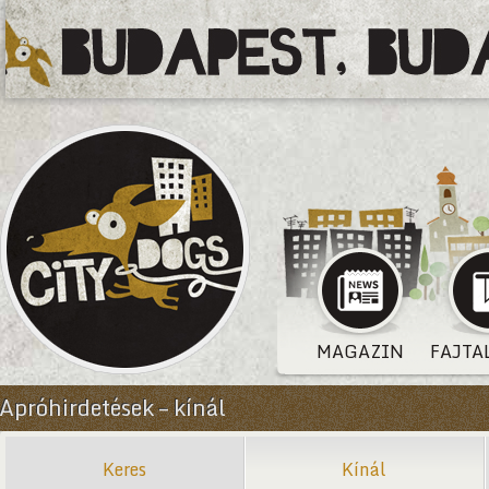
MAGAZIN
FAJTA
Apróhirdetések – kínál
Keres
Kínál