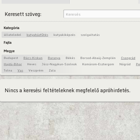
Keresett szöveg:
Kategória
állateledel
kutyaházfűtés
kutyakiképzés
szolgaltatás
Fajta
Megye
Budapest
Bács-Kiskun
Baranya
Békés
Borsod-Abaúj-Zemplén
Csongrád
Hajdú-Bihar
Heves
Jász-Nagykun-Szolnok
Komárom-Esztergom
Nógrád
Pe
Tolna
Vas
Veszprém
Zala
Nincs a keresési feltételeknek megfelelő apróhirdetés.