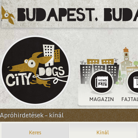
MAGAZIN
FAJTA
Apróhirdetések – kínál
Keres
Kínál