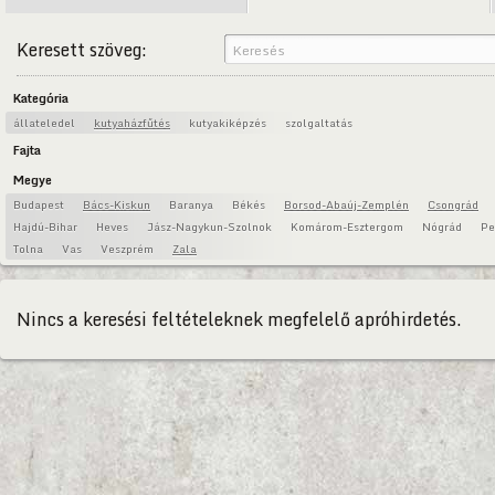
Keresett szöveg:
Kategória
állateledel
kutyaházfűtés
kutyakiképzés
szolgaltatás
Fajta
Megye
Budapest
Bács-Kiskun
Baranya
Békés
Borsod-Abaúj-Zemplén
Csongrád
Hajdú-Bihar
Heves
Jász-Nagykun-Szolnok
Komárom-Esztergom
Nógrád
Pe
Tolna
Vas
Veszprém
Zala
Nincs a keresési feltételeknek megfelelő apróhirdetés.