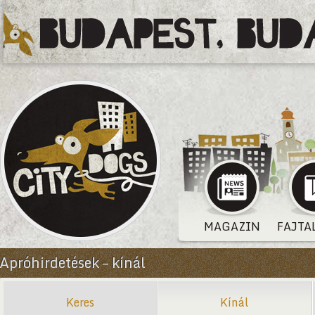
MAGAZIN
FAJTA
Apróhirdetések – kínál
Keres
Kínál