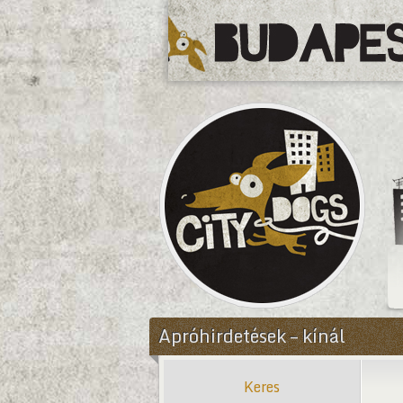
CityDogs
Apróhirdetések – kínál
Keres