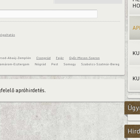
HO
AP
olgaltatás
KU
rsod-Abaúj-Zemplén
Csongrád
Fejér
Győr-Moson-Sopron
omárom-Esztergom
Nógrád
Pest
Somogy
Szabolcs-Szatmár-Bereg
KU
felelő apróhirdetés.
Ügy
Hird