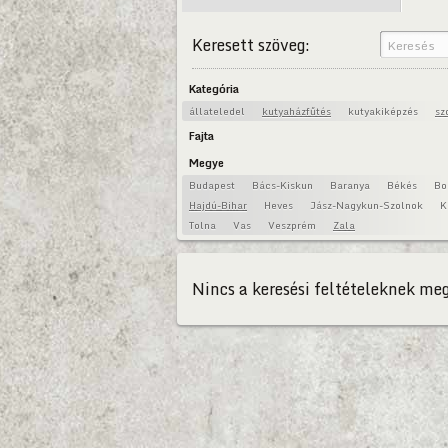
Keresett szöveg:
Kategória
állateledel
kutyaházfűtés
kutyakiképzés
sz
Fajta
Megye
Budapest
Bács-Kiskun
Baranya
Békés
Bo
Hajdú-Bihar
Heves
Jász-Nagykun-Szolnok
K
Tolna
Vas
Veszprém
Zala
Nincs a keresési feltételeknek meg