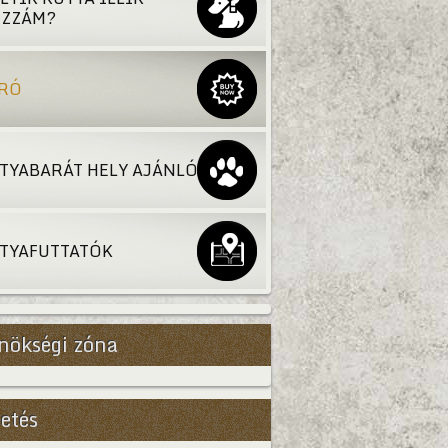
ZZÁM?
RÓ
TYABARÁT HELY AJÁNLÓ
TYAFUTTATÓK
nökségi zóna
etés