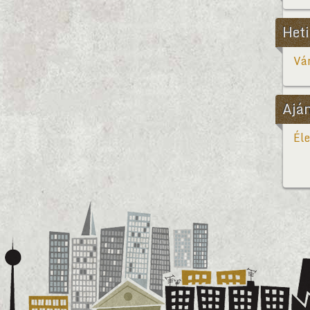
Heti
Vár
Ajá
Éle