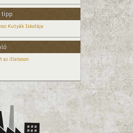
 tipp
osi Kutyák Iskolája
nló
t az illatoson