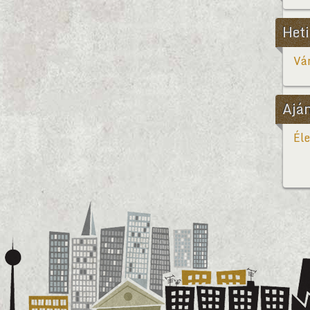
Heti
Vár
Ajá
Éle