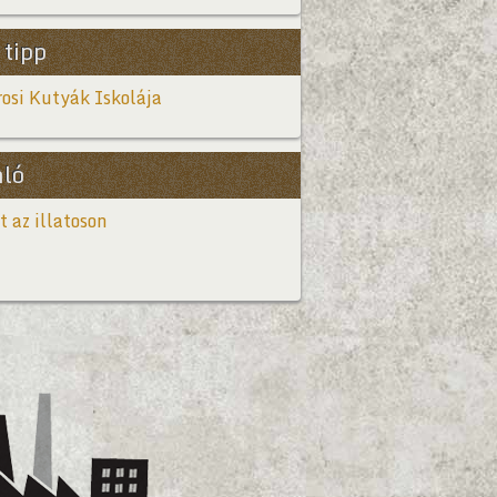
 tipp
osi Kutyák Iskolája
nló
t az illatoson