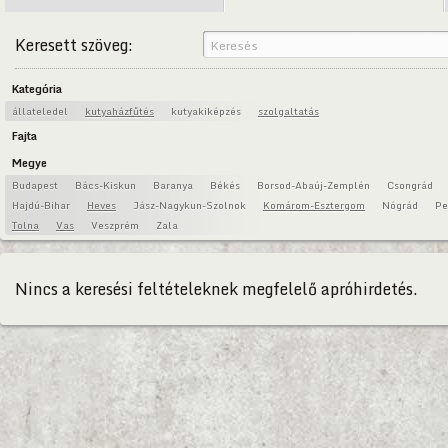
Keresett szöveg:
Kategória
állateledel
kutyaházfűtés
kutyakiképzés
szolgaltatás
Fajta
Megye
Budapest
Bács-Kiskun
Baranya
Békés
Borsod-Abaúj-Zemplén
Csongrád
Hajdú-Bihar
Heves
Jász-Nagykun-Szolnok
Komárom-Esztergom
Nógrád
Pe
Tolna
Vas
Veszprém
Zala
Nincs a keresési feltételeknek megfelelő apróhirdetés.