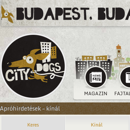
MAGAZIN
FAJTA
Apróhirdetések – kínál
Keres
Kínál