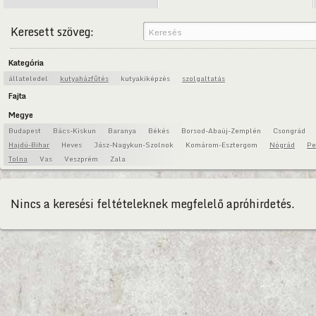
Keresett szöveg:
Kategória
állateledel
kutyaházfűtés
kutyakiképzés
szolgaltatás
Fajta
Megye
Budapest
Bács-Kiskun
Baranya
Békés
Borsod-Abaúj-Zemplén
Csongrád
Hajdú-Bihar
Heves
Jász-Nagykun-Szolnok
Komárom-Esztergom
Nógrád
Pe
Tolna
Vas
Veszprém
Zala
Nincs a keresési feltételeknek megfelelő apróhirdetés.