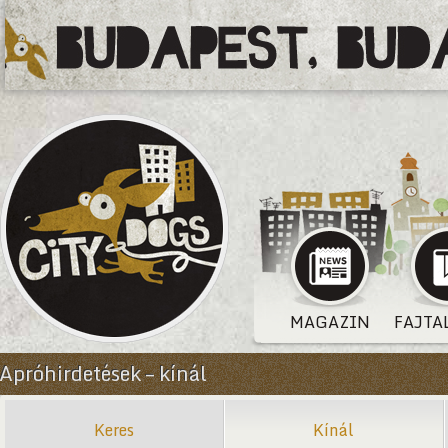
MAGAZIN
FAJTA
Apróhirdetések – kínál
Keres
Kínál