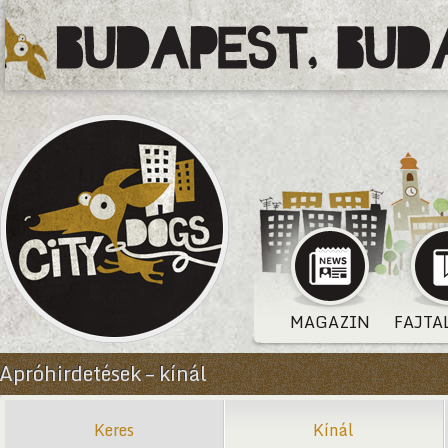
MAGAZIN
FAJTA
Apróhirdetések – kínál
Keres
Kínál