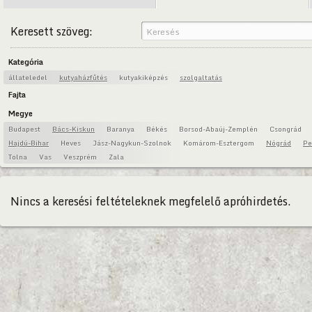
Keresett szöveg:
Kategória
állateledel
kutyaházfűtés
kutyakiképzés
szolgaltatás
Fajta
Megye
Budapest
Bács-Kiskun
Baranya
Békés
Borsod-Abaúj-Zemplén
Csongrád
Hajdú-Bihar
Heves
Jász-Nagykun-Szolnok
Komárom-Esztergom
Nógrád
Pe
Tolna
Vas
Veszprém
Zala
Nincs a keresési feltételeknek megfelelő apróhirdetés.