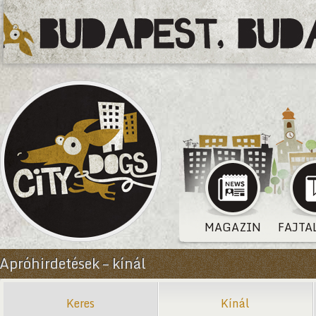
MAGAZIN
FAJTA
Apróhirdetések – kínál
Keres
Kínál