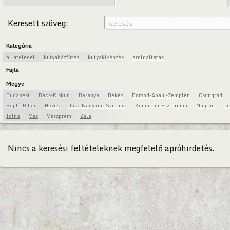
Keresett szöveg:
Kategória
állateledel
kutyaházfűtés
kutyakiképzés
szolgaltatás
Fajta
Megye
Budapest
Bács-Kiskun
Baranya
Békés
Borsod-Abaúj-Zemplén
Csongrád
Hajdú-Bihar
Heves
Jász-Nagykun-Szolnok
Komárom-Esztergom
Nógrád
Pe
Tolna
Vas
Veszprém
Zala
Nincs a keresési feltételeknek megfelelő apróhirdetés.