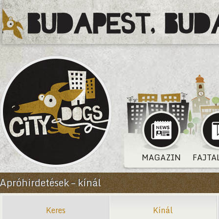
MAGAZIN
FAJTA
Apróhirdetések – kínál
Keres
Kínál