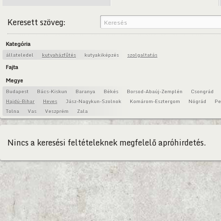
Keresett szöveg:
Kategória
állateledel
kutyaházfűtés
kutyakiképzés
szolgaltatás
Fajta
Megye
Budapest
Bács-Kiskun
Baranya
Békés
Borsod-Abaúj-Zemplén
Csongrád
Hajdú-Bihar
Heves
Jász-Nagykun-Szolnok
Komárom-Esztergom
Nógrád
Pe
Tolna
Vas
Veszprém
Zala
Nincs a keresési feltételeknek megfelelő apróhirdetés.