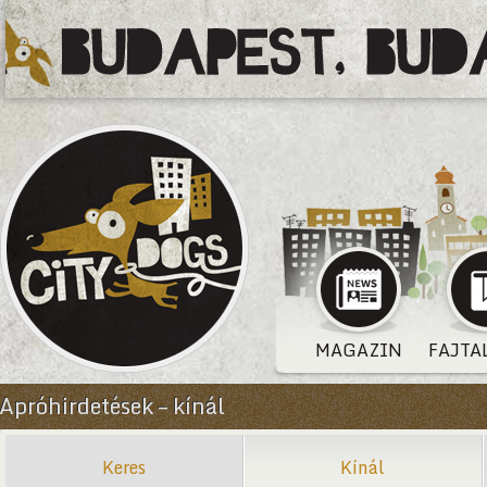
MAGAZIN
FAJTA
Apróhirdetések – kínál
Keres
Kínál