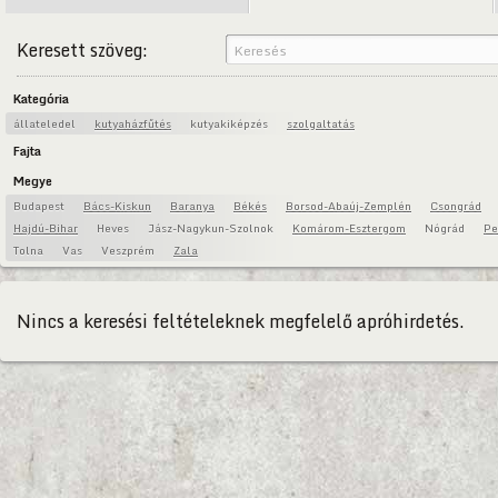
Keresett szöveg:
Kategória
állateledel
kutyaházfűtés
kutyakiképzés
szolgaltatás
Fajta
Megye
Budapest
Bács-Kiskun
Baranya
Békés
Borsod-Abaúj-Zemplén
Csongrád
Hajdú-Bihar
Heves
Jász-Nagykun-Szolnok
Komárom-Esztergom
Nógrád
Pe
Tolna
Vas
Veszprém
Zala
Nincs a keresési feltételeknek megfelelő apróhirdetés.