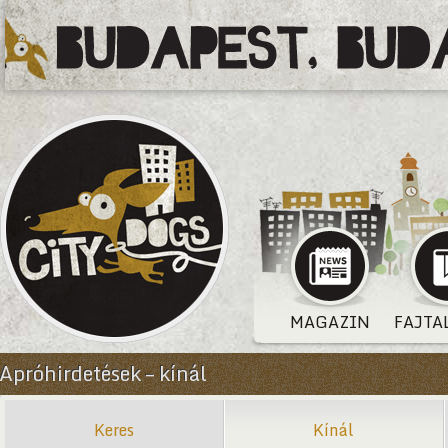
MAGAZIN
FAJTA
Apróhirdetések – kínál
Keres
Kínál