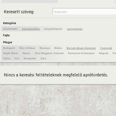
Keresett szöveg:
Kategória
állateledel
kutyaházfűtés
kutyakiképzés
szolgaltatás
Fajta
Megye
Budapest
Bács-Kiskun
Baranya
Békés
Borsod-Abaúj-Zemplén
Csongrád
Hajdú-Bihar
Heves
Jász-Nagykun-Szolnok
Komárom-Esztergom
Nógrád
Pe
Tolna
Vas
Veszprém
Zala
Nincs a keresési feltételeknek megfelelő apróhirdetés.